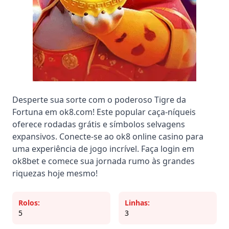
Desperte sua sorte com o poderoso Tigre da
Fortuna em ok8.com! Este popular caça-níqueis
oferece rodadas grátis e símbolos selvagens
expansivos. Conecte-se ao ok8 online casino para
uma experiência de jogo incrível. Faça login em
ok8bet e comece sua jornada rumo às grandes
riquezas hoje mesmo!
Rolos:
Linhas:
5
3