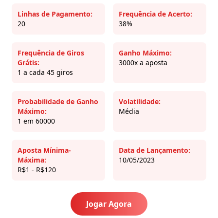
Linhas de Pagamento:
Frequência de Acerto:
20
38%
Frequência de Giros
Ganho Máximo:
Grátis:
3000x a aposta
1 a cada 45 giros
Probabilidade de Ganho
Volatilidade:
Máximo:
Média
1 em 60000
Aposta Mínima-
Data de Lançamento:
Máxima:
10/05/2023
R$1 - R$120
Jogar Agora